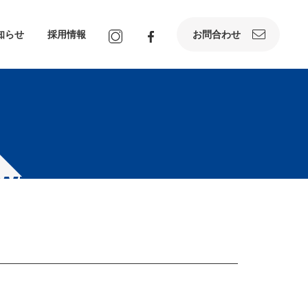
知らせ
採用情報
お問合わせ
WP-
PHP
ON LINE
25
content/themes/okikou_renew2022/single.php