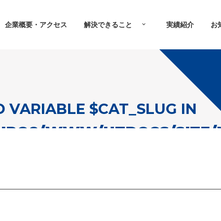
企業概要・アクセス
解決できること
実績紹介
お
D VARIABLE $CAT_SLUG IN
URQ8/WWW/HTDOCS/SITE/
IKOU_RENEW2022/SINGLE.
e in
/usr/home/mw2pj5urq8/www/htdocs/site/wp-