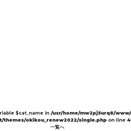
ariable $cat_name in
/usr/home/mw2pj5urq8/www/h
t/themes/okikou_renew2022/single.php
on line
4
一覧へ