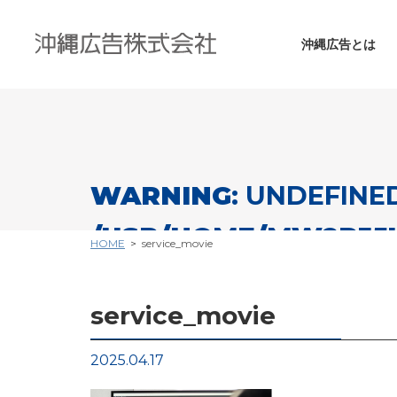
沖縄広告とは
WARNING
: UNDEFINE
/USR/HOME/MW2PJ5
HOME
service_movie
CONTENT/THEMES/OK
service_movie
Warning
: Undefined variable $cat_nam
on line
26
2025.04.17