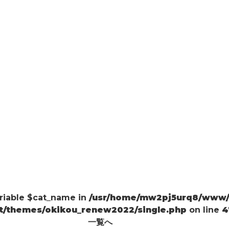
ariable $cat_name in
/usr/home/mw2pj5urq8/www/h
t/themes/okikou_renew2022/single.php
on line
4
一覧へ