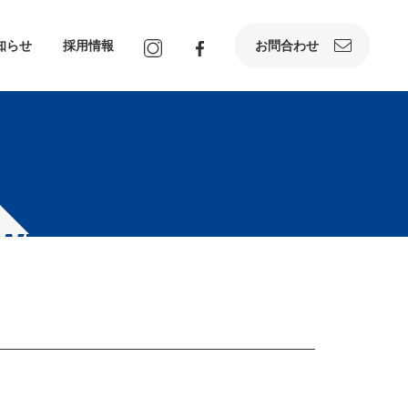
知らせ
採用情報
お問合わせ
WP-
PHP
ON LINE
25
content/themes/okikou_renew2022/single.php