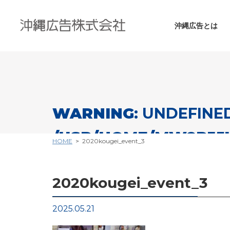
沖縄広告とは
WARNING
: UNDEFINE
/USR/HOME/MW2PJ5
HOME
2020kougei_event_3
CONTENT/THEMES/OK
2020kougei_event_3
Warning
: Undefined variable $cat_nam
on line
26
2025.05.21