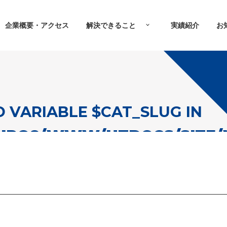
企業概要・アクセス
解決できること
実績紹介
お
D VARIABLE $CAT_SLUG IN
URQ8/WWW/HTDOCS/SITE/
IKOU_RENEW2022/SINGLE.
e in
/usr/home/mw2pj5urq8/www/htdocs/site/wp-