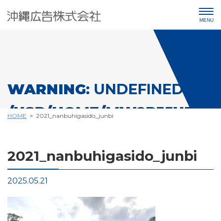
WARNING
: UNDEFINED VAR
/USR/HOME/MW2PJ5URQ8
HOME
2021_nanbuhigasido_junbi
CONTENT/THEMES/OKIKOU
2021_nanbuhigasido_junbi
ON LINE
25
2025.05.21
Warning
: Undefined variable $cat_name in
/usr/
content/themes/okikou_renew2022/single.php